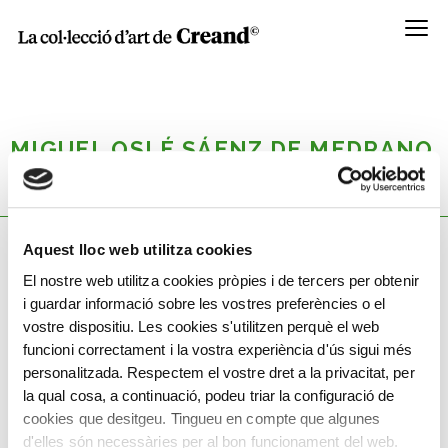
Menú
MIGUEL OSLÉ SÁENZ DE MEDRANO
Barcelona, 1879, 1879 - 1960, 1960
Aquest lloc web utilitza cookies
El nostre web utilitza cookies pròpies i de tercers per obtenir
Coneix la seva obra
i guardar informació sobre les vostres preferències o el
vostre dispositiu. Les cookies s'utilitzen perquè el web
funcioni correctament i la vostra experiència d'ús sigui més
personalitzada. Respectem el vostre dret a la privacitat, per
la qual cosa, a continuació, podeu triar la configuració de
cookies que desitgeu. Tingueu en compte que algunes
d'elles són necessàries per al bon funcionament del web.