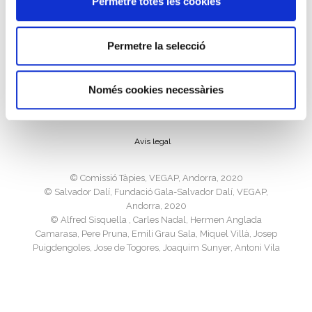
Permetre totes les cookies
Permetre la selecció
Política de cookies
Només cookies necessàries
Política de privacitat
Avís legal
©️ Comissió Tàpies, VEGAP, Andorra, 2020
©️ Salvador Dalí, Fundació Gala-Salvador Dalí, VEGAP,
Andorra, 2020
©️ Alfred Sisquella , Carles Nadal, Hermen Anglada
Camarasa, Pere Pruna, Emili Grau Sala, Miquel Villà, Josep
Puigdengoles, Jose de Togores, Joaquim Sunyer, Antoni Vila
Arrufat, Joan Ponç, Josep M. Subirachs, Ricard Opisso, Luis
Masriera, VEGAP, Andorra, 2020
©️ Sucesión Pablo Picasso, VEGAP, Madrid 2020