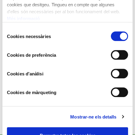
cookies que desitgeu. Tingueu en compte que algunes
d'elles són necessàries per al bon funcionament del web.
Més informació
Selecció
Cookies necessàries
de
consentiment
Cookies de preferència
MICHEL GEORGES-MICHEL
Cookies d'anàlisi
Portrait de Picasso à Vallauris
Cookies de màrqueting
Mostrar-ne els detalls