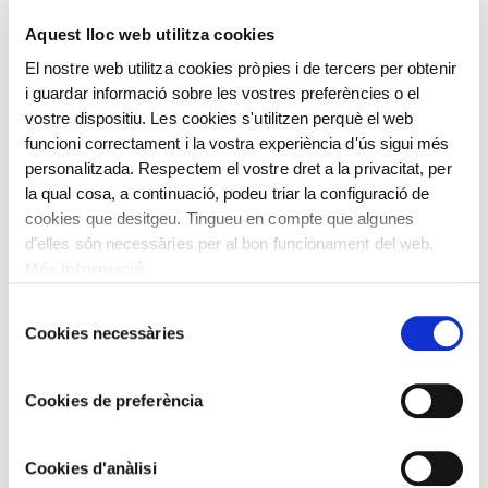
Aquest lloc web utilitza cookies
El nostre web utilitza cookies pròpies i de tercers per obtenir
i guardar informació sobre les vostres preferències o el
vostre dispositiu. Les cookies s'utilitzen perquè el web
funcioni correctament i la vostra experiència d'ús sigui més
personalitzada. Respectem el vostre dret a la privacitat, per
la qual cosa, a continuació, podeu triar la configuració de
cookies que desitgeu. Tingueu en compte que algunes
d'elles són necessàries per al bon funcionament del web.
Més informació
Selecció
Cookies necessàries
de
consentiment
Cookies de preferència
MARIÀ FORTUNY I MARSAL
El Doctor Alberich Casas assistint a un atacat pel còlera
asiàtic
Cookies d'anàlisi