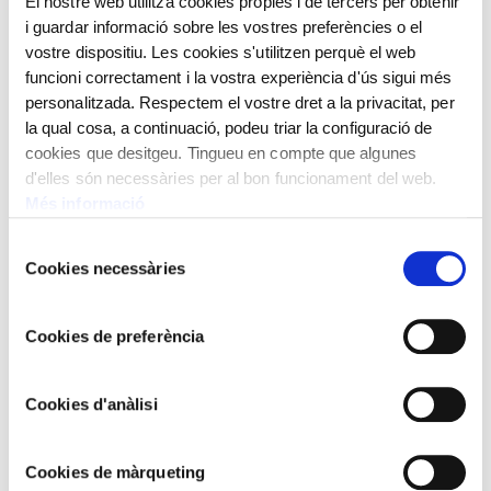
El nostre web utilitza cookies pròpies i de tercers per obtenir
i guardar informació sobre les vostres preferències o el
vostre dispositiu. Les cookies s'utilitzen perquè el web
funcioni correctament i la vostra experiència d'ús sigui més
personalitzada. Respectem el vostre dret a la privacitat, per
la qual cosa, a continuació, podeu triar la configuració de
cookies que desitgeu. Tingueu en compte que algunes
d'elles són necessàries per al bon funcionament del web.
Més informació
Selecció
Cookies necessàries
de
consentiment
Cookies de preferència
Cookies d'anàlisi
Cookies de màrqueting