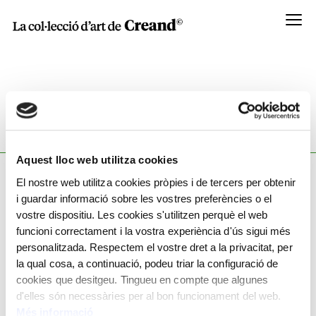
Menú
JOSEP CUSACHS CUSACHS
Montpellier, França, 1851 - Barcelona, 1908
Aquest lloc web utilitza cookies
El nostre web utilitza cookies pròpies i de tercers per obtenir
i guardar informació sobre les vostres preferències o el
Coneix la seva obra
vostre dispositiu. Les cookies s'utilitzen perquè el web
funcioni correctament i la vostra experiència d'ús sigui més
personalitzada. Respectem el vostre dret a la privacitat, per
la qual cosa, a continuació, podeu triar la configuració de
cookies que desitgeu. Tingueu en compte que algunes
d'elles són necessàries per al bon funcionament del web.
Més informació