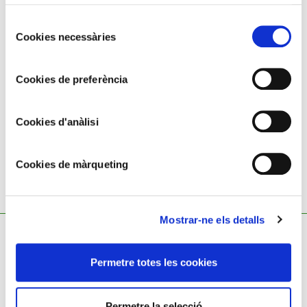
Selecció
Cookies necessàries
de
consentiment
JOSEP CUSACHS CUSACHS
Cookies de preferència
Maniobras militares
Cookies d'anàlisi
Cookies de màrqueting
Mostrar-ne els detalls
Permetre totes les cookies
Política de cookies
Permetre la selecció