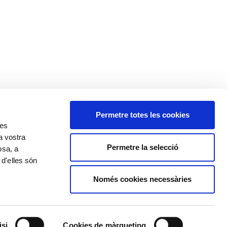
Permetre totes les cookies
res
a vostra
Permetre la selecció
osa, a
 d'elles són
Només cookies necessàries
Política de cookies
Política de privacitat
Avís legal
isi
Cookies de màrqueting