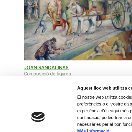
JOAN SANDALINAS
Composició de figures
Aquest lloc web utilitza 
El nostre web utilitza cookie
preferències o el vostre disp
experiència d'ús sigui més p
continuació, podeu triar la 
necessàries per al bon func
Més informació