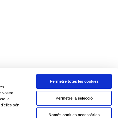
Permetre totes les cookies
res
a vostra
Permetre la selecció
osa, a
 d'elles són
Només cookies necessàries