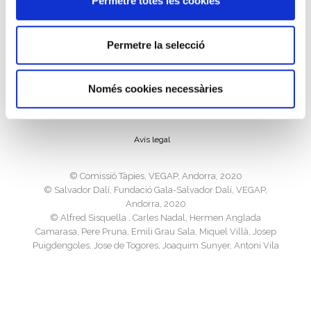
Permetre totes les cookies
Permetre la selecció
Política de cookies
Només cookies necessàries
Política de privacitat
Avís legal
©️ Comissió Tàpies, VEGAP, Andorra, 2020
©️ Salvador Dalí, Fundació Gala-Salvador Dalí, VEGAP,
Andorra, 2020
©️ Alfred Sisquella , Carles Nadal, Hermen Anglada
Camarasa, Pere Pruna, Emili Grau Sala, Miquel Villà, Josep
Puigdengoles, Jose de Togores, Joaquim Sunyer, Antoni Vila
Arrufat, Joan Ponç, Josep M. Subirachs, Ricard Opisso, Luis
Masriera, VEGAP, Andorra, 2020
©️ Sucesión Pablo Picasso, VEGAP, Madrid 2020