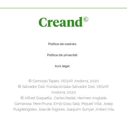
Política de cookies
Política de privacitat
Avís legal
©️ Comissió Tàpies, VEGAP, Andorra, 2020
©️ Salvador Dalí, Fundació Gala-Salvador Dalí, VEGAP,
Andorra, 2020
©️ Alfred Sisquella , Carles Nadal, Hermen Anglada
Camarasa, Pere Pruna, Emili Grau Sala, Miquel Villà, Josep
Puigdengoles, Jose de Togores, Joaquim Sunyer, Antoni Vila
Arrufat, Joan Ponç, Josep M. Subirachs, Ricard Opisso, Luis
Masriera, VEGAP, Andorra, 2020
©️ Sucesión Pablo Picasso, VEGAP, Madrid 2020