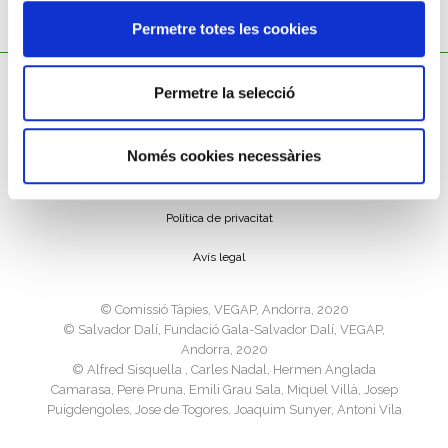
Permetre totes les cookies
Permetre la selecció
Només cookies necessàries
Política de cookies
Política de privacitat
Avís legal
©️ Comissió Tàpies, VEGAP, Andorra, 2020
©️ Salvador Dalí, Fundació Gala-Salvador Dalí, VEGAP,
Andorra, 2020
©️ Alfred Sisquella , Carles Nadal, Hermen Anglada
Camarasa, Pere Pruna, Emili Grau Sala, Miquel Villà, Josep
Puigdengoles, Jose de Togores, Joaquim Sunyer, Antoni Vila
Arrufat, Joan Ponç, Josep M. Subirachs, Ricard Opisso, Luis