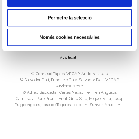
Permetre la selecció
Política de cookies
Només cookies necessàries
Política de privacitat
Avís legal
©️ Comissió Tàpies, VEGAP, Andorra, 2020
©️ Salvador Dalí, Fundació Gala-Salvador Dalí, VEGAP,
Andorra, 2020
©️ Alfred Sisquella , Carles Nadal, Hermen Anglada
Camarasa, Pere Pruna, Emili Grau Sala, Miquel Villà, Josep
Puigdengoles, Jose de Togores, Joaquim Sunyer, Antoni Vila
Arrufat, Joan Ponç, Josep M. Subirachs, Ricard Opisso, Luis
Masriera, VEGAP, Andorra, 2020
©️ Sucesión Pablo Picasso, VEGAP, Madrid 2020