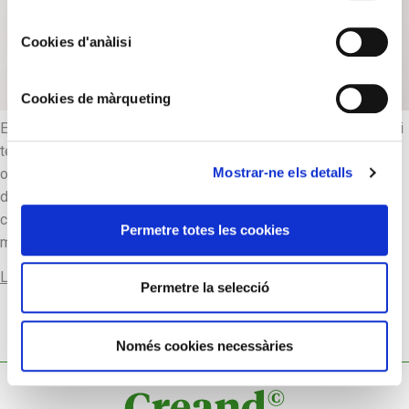
Cookies d'anàlisi
Cookies de màrqueting
Els rellotges dels Bover tenen dues agulles i dues campanes i
tenen corda per un dia. Les esferes són de llautó, amb
Mostrar-ne els detalls
originals i particulars. Els rellotges dels Roca d’Arenys i els
dels Bover tenen molt en comú. En els documents, consten
com a panyetaires i rellotgers, cosa que ratifica, una vegada
Permetre totes les cookies
més, l’estreta relació […]
Llegir-ne més
Permetre la selecció
Només cookies necessàries