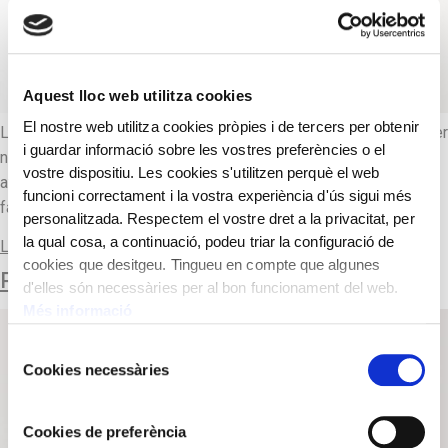
Aquest lloc web utilitza cookies
El nostre web utilitza cookies pròpies i de tercers per obtenir
Llegenda: “BOVER ST JOAN”. Com que els rellotges dels Bover
i guardar informació sobre les vostres preferències o el
no porten el nom de l’artesà ni la data en cap cas, es fa difícil
vostre dispositiu. Les cookies s'utilitzen perquè el web
atribuir-los l’autor. La manca d’un nom davant el cognom Bover
funcioni correctament i la vostra experiència d'ús sigui més
fa pensar en una indústria artesanal familiar.
personalitzada. Respectem el vostre dret a la privacitat, per
la qual cosa, a continuació, podeu triar la configuració de
Llegir-ne més
cookies que desitgeu. Tingueu en compte que algunes
RELLOTGE DE PARET
d'elles són necessàries per al bon funcionament del web.
Més informació
Selecció
Cookies necessàries
de
consentiment
Cookies de preferència