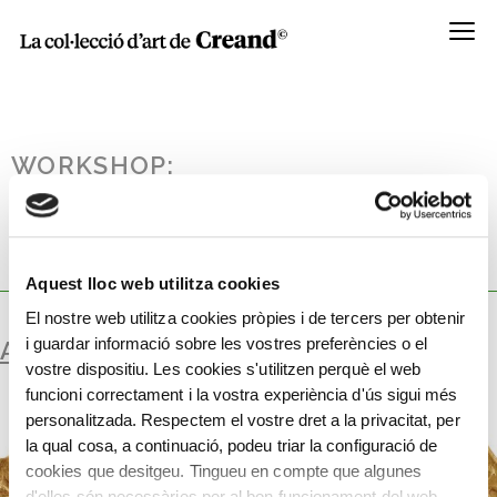
Menú
WORKSHOP:
ENCUNYAT PER TRAJÀ, EMPERADOR
ROMÀ, DINS DE LA SÈRIE DE
MONEDES RESTAURADES QUE
GLOSSA LA DIVINITZACIÓ.
Aquest lloc web utilitza cookies
El nostre web utilitza cookies pròpies i de tercers per obtenir
i guardar informació sobre les vostres preferències o el
AURI
vostre dispositiu. Les cookies s'utilitzen perquè el web
funcioni correctament i la vostra experiència d'ús sigui més
personalitzada. Respectem el vostre dret a la privacitat, per
la qual cosa, a continuació, podeu triar la configuració de
cookies que desitgeu. Tingueu en compte que algunes
d'elles són necessàries per al bon funcionament del web.