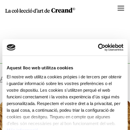
Menú
WORKSHOP:
ENCUNYAT PER NERÓ, EMPERADOR
ROMÀ.
Aquest lloc web utilitza cookies
El nostre web utilitza cookies pròpies i de tercers per obtenir
AURI
i guardar informació sobre les vostres preferències o el
vostre dispositiu. Les cookies s'utilitzen perquè el web
funcioni correctament i la vostra experiència d'ús sigui més
personalitzada. Respectem el vostre dret a la privacitat, per
la qual cosa, a continuació, podeu triar la configuració de
cookies que desitgeu. Tingueu en compte que algunes
d'elles són necessàries per al bon funcionament del web.