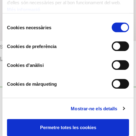
d'elles són necessàries per al bon funcionament del web.
Més informació
Selecció
Cookies necessàries
de
consentiment
Cookies de preferència
Segle XVII. Bohèmia
Llegir-ne més
Cookies d'anàlisi
Cookies de màrqueting
Mostrar-ne els detalls
Política de cookies
Permetre totes les cookies