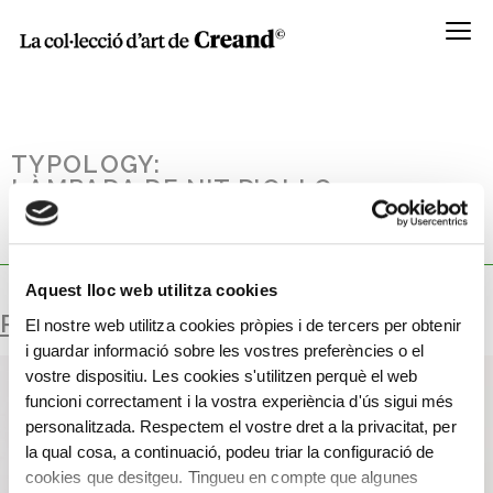
Menú
TYPOLOGY:
LÀMPADA DE NIT D’OLI O
SILENCIOSA. REALITZAT EN
ESTANY.
Aquest lloc web utilitza cookies
RELLOTGE DE FOC O DE FLAMA
El nostre web utilitza cookies pròpies i de tercers per obtenir
i guardar informació sobre les vostres preferències o el
vostre dispositiu. Les cookies s'utilitzen perquè el web
funcioni correctament i la vostra experiència d'ús sigui més
personalitzada. Respectem el vostre dret a la privacitat, per
la qual cosa, a continuació, podeu triar la configuració de
cookies que desitgeu. Tingueu en compte que algunes