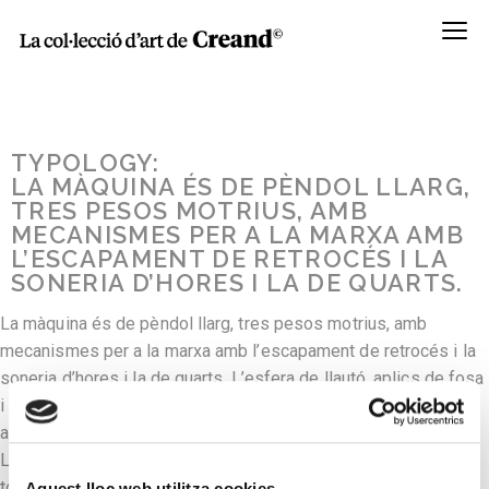
Menú
TYPOLOGY:
LA MÀQUINA ÉS DE PÈNDOL LLARG,
TRES PESOS MOTRIUS, AMB
MECANISMES PER A LA MARXA AMB
L’ESCAPAMENT DE RETROCÉS I LA
SONERIA D’HORES I LA DE QUARTS.
La màquina és de pèndol llarg, tres pesos motrius, amb
mecanismes per a la marxa amb l’escapament de retrocés i la
soneria d’hores i la de quarts. L’esfera de llautó, aplics de fosa
i gravats al burí. El disc de les hores és de plom pintat i les
agulles de llautó.
L’armadura de la màquina, bastidor, columnes i platines és
totalment de llautó.
Aquest lloc web utilitza cookies