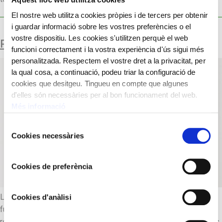
El nostre web utilitza cookies pròpies i de tercers per obtenir
i guardar informació sobre les vostres preferències o el
vostre dispositiu. Les cookies s'utilitzen perquè el web
RELLOTGE DE PARET
funcioni correctament i la vostra experiència d'ús sigui més
personalitzada. Respectem el vostre dret a la privacitat, per
la qual cosa, a continuació, podeu triar la configuració de
cookies que desitgeu. Tingueu en compte que algunes
d'elles són necessàries per al bon funcionament del web.
Més informació
Selecció
Cookies necessàries
de
consentiment
Cookies de preferència
Llegenda: “Joseph Saldari MATARO”. L’autonomia de
Cookies d'anàlisi
funcionament és de sis dies. Josep Saldari és autor d’un
rellotge complet, de rica ornamentació i grans dimensions. Les