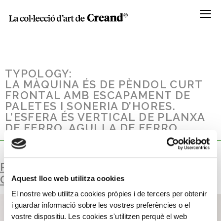
Menú
TYPOLOGY:
LA MÀQUINA ÉS DE PÈNDOL CURT
FRONTAL AMB ESCAPAMENT DE
PALETES I SONERIA D’HORES.
L’ESFERA ÉS VERTICAL DE PLANXA
DE FERRO. AGULLA DE FERRO.
RELLOTGE DE PARET AMB PÈNDOL
CURT EN FORMA D’ÀNCORA NAVAL
Aquest lloc web utilitza cookies
El nostre web utilitza cookies pròpies i de tercers per obtenir
i guardar informació sobre les vostres preferències o el
vostre dispositiu. Les cookies s'utilitzen perquè el web