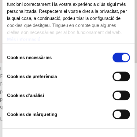
funcioni correctament i la vostra experiència d'ús sigui més
personalitzada. Respectem el vostre dret a la privacitat, per
la qual cosa, a continuació, podeu triar la configuració de
cookies que desitgeu. Tingueu en compte que algunes
d'elles són necessàries per al bon funcionament del web.
Més informació
Selecció
Cookies necessàries
de
consentiment
L’any 1748, el consistori de Gironella va demanar a Joan
Puigferrat que construís un rellotge nou per al campanar, amb
Cookies de preferència
l’exigència que l’havia de lliurar en el termini de dos mesos i
pel preu de setanta lliures. Al mateix temps, li oferia la
Cookies d'anàlisi
possibilitat de quedar-se a viure a Gironella, amb l’avantatge
que la vila […]
Cookies de màrqueting
Llegir-ne més