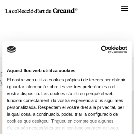
Menú
TYPOLOGY:
FUSTA, METALL I CERÀMICA
Aquest lloc web utilitza cookies
RELLOTGE AMB DESPLAÇAMENT
El nostre web utilitza cookies pròpies i de tercers per obtenir
VERTICAL
i guardar informació sobre les vostres preferències o el
vostre dispositiu. Les cookies s'utilitzen perquè el web
funcioni correctament i la vostra experiència d'ús sigui més
personalitzada. Respectem el vostre dret a la privacitat, per
la qual cosa, a continuació, podeu triar la configuració de
cookies que desitgeu. Tingueu en compte que algunes
d'elles són necessàries per al bon funcionament del web.