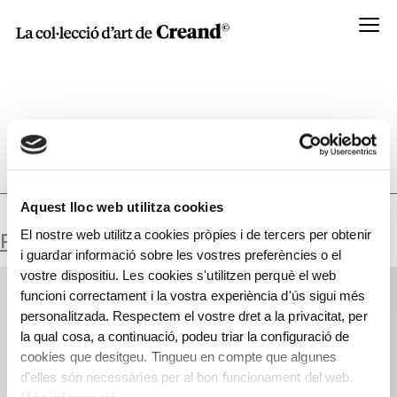
Menú
TYPOLOGY:
FERRO I VIDRE, AMB ESFERA
DAURADA.
Aquest lloc web utilitza cookies
El nostre web utilitza cookies pròpies i de tercers per obtenir
RELLOTGE I FONT
i guardar informació sobre les vostres preferències o el
vostre dispositiu. Les cookies s'utilitzen perquè el web
funcioni correctament i la vostra experiència d'ús sigui més
personalitzada. Respectem el vostre dret a la privacitat, per
la qual cosa, a continuació, podeu triar la configuració de
cookies que desitgeu. Tingueu en compte que algunes
d'elles són necessàries per al bon funcionament del web.