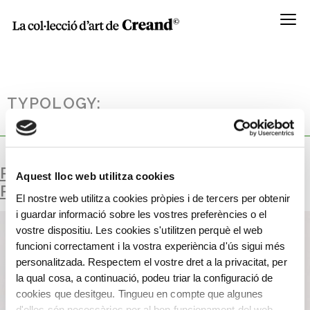
Menú
TYPOLOGY:
CAIXA DE FUSTA
RELLOTGE DE SOL EQUATORIAL
Aquest lloc web utilitza cookies
PORTÀTIL AMB BRÚIXOLA
El nostre web utilitza cookies pròpies i de tercers per obtenir
i guardar informació sobre les vostres preferències o el
vostre dispositiu. Les cookies s'utilitzen perquè el web
funcioni correctament i la vostra experiència d'ús sigui més
personalitzada. Respectem el vostre dret a la privacitat, per
la qual cosa, a continuació, podeu triar la configuració de
cookies que desitgeu. Tingueu en compte que algunes
d'elles són necessàries per al bon funcionament del web.