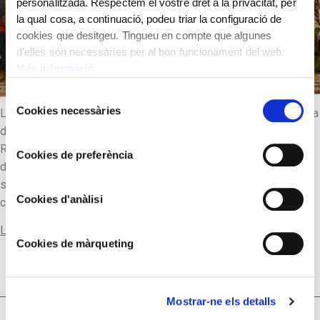
personalitzada. Respectem el vostre dret a la privacitat, per
la qual cosa, a continuació, podeu triar la configuració de
cookies que desitgeu. Tingueu en compte que algunes
d'elles són necessàries per al bon funcionament del web.
Més informació
Selecció
Cookies necessàries
La predel·la del retaule de Sant Miquel de Prats està composta
de
consentiment
de cinc taules amb escenes de la Passió de Crist.
Representació convencional de la part més propera a la mesa
Cookies de preferència
de l’altar i al sagrari. Es refereixen als moments decisius que
són el prendiment de, Crist l’interrogatori davant Pilat, la
Cookies d'anàlisi
crucifixió de Crist, els […]
Llegir-ne més
Cookies de màrqueting
Mostrar-ne els detalls