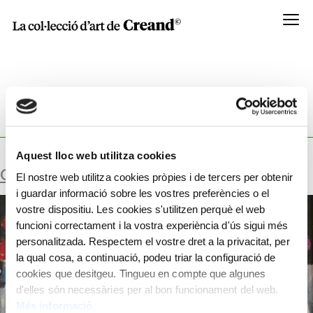
Menú
TECHNIC:
OLI SOBRE FUSTA ENTELADA
Aquest lloc web utilitza cookies
GERRO AMB FLORS
El nostre web utilitza cookies pròpies i de tercers per obtenir
i guardar informació sobre les vostres preferències o el
vostre dispositiu. Les cookies s'utilitzen perquè el web
funcioni correctament i la vostra experiència d'ús sigui més
personalitzada. Respectem el vostre dret a la privacitat, per
la qual cosa, a continuació, podeu triar la configuració de
cookies que desitgeu. Tingueu en compte que algunes
d'elles són necessàries per al bon funcionament del web.
Més informació