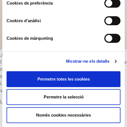
Cookies de preferència
Cookies d'anàlisi
Cookies de màrqueting
Josep Salvadó fa una escultura en bronze de Sant Jordi,
Mostrar-ne els detalls
l’arquetip d’heroïcitat i l’amor idealitzat. És l’heroi o cavaller que
mata el drac i salva a la princesa, herència dels sàrmates
irànics, creadors dels cavallers armats de l’Europa medieval.
Permetre totes les cookies
L’herència romana, l’augment de guerrers germànics que
s’havien incorporat a les files romanes, i la influència […]
Permetre la selecció
Llegir-ne més
Només cookies necessàries