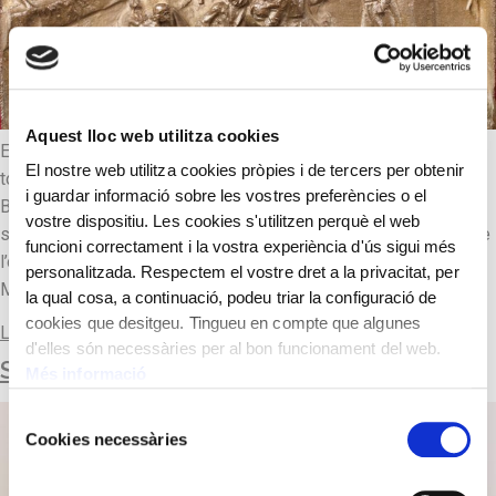
Aquest lloc web utilitza cookies
Escultor com el seu germà Llucià Oslé i Sáenz de Medrano;
El nostre web utilitza cookies pròpies i de tercers per obtenir
tots dos foren catedràtics de l’Escola de Belles Arts de
i guardar informació sobre les vostres preferències o el
Barcelona. La seva obra monumental pública, i sovint conjunta,
vostre dispositiu. Les cookies s'utilitzen perquè el web
s’emmarca dins d’un estil realista d’aire acadèmic. Admirats de
funcioni correctament i la vostra experiència d'ús sigui més
l’obra de Marià Fortuny, també li van dedicar un monument: A
personalitzada. Respectem el vostre dret a la privacitat, per
Marià Fortuny, escultura enllestida l’any […]
la qual cosa, a continuació, podeu triar la configuració de
cookies que desitgeu. Tingueu en compte que algunes
Llegir-ne més
d'elles són necessàries per al bon funcionament del web.
SANT JORDI DE L’AUSBERG
Més informació
Selecció
Cookies necessàries
de
consentiment