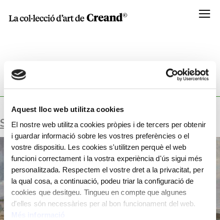
Menú
SURFACE:
62X106 CM
Aquest lloc web utilitza cookies
SENSE TÍTOL
El nostre web utilitza cookies pròpies i de tercers per obtenir
i guardar informació sobre les vostres preferències o el
vostre dispositiu. Les cookies s'utilitzen perquè el web
funcioni correctament i la vostra experiència d'ús sigui més
personalitzada. Respectem el vostre dret a la privacitat, per
la qual cosa, a continuació, podeu triar la configuració de
cookies que desitgeu. Tingueu en compte que algunes
d'elles són necessàries per al bon funcionament del web.
Més informació