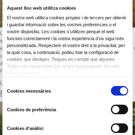
Aquest lloc web utilitza cookies
El nostre web utilitza cookies pròpies i de tercers per obtenir
i guardar informació sobre les vostres preferències o el
vostre dispositiu. Les cookies s'utilitzen perquè el web
La seva obra queda emmarcada dins del realisme català, però
funcioni correctament i la vostra experiència d'ús sigui més
els últims vint anys de la seva trajectòria experimentà una
personalitzada. Respectem el vostre dret a la privacitat, per
evolució amb voluntat de modernització. Va fer estada a Roma i
la qual cosa, a continuació, podeu triar la configuració de
viatjà a París, i visità les grans exposicions internacionals en
cookies que desitgeu. Tingueu en compte que algunes
diverses ocasions, que el van preparar per a la modernitat.
d'elles són necessàries per al bon funcionament del web.
Paisaje con gallinas i […]
Més informació
Llegir-ne més
Selecció
Cookies necessàries
PAISAJE CON PALOMAS
de
consentiment
Cookies de preferència
Cookies d'anàlisi