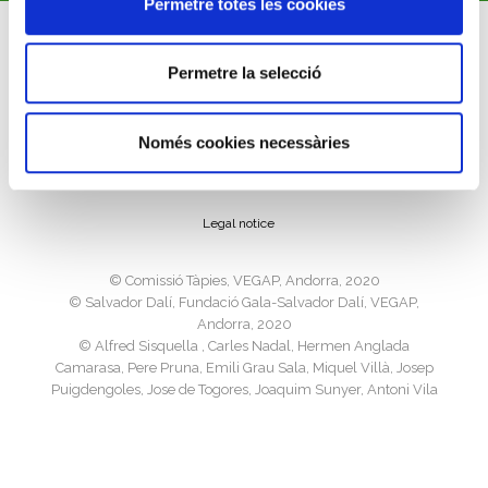
Permetre totes les cookies
Permetre la selecció
Cookies policy
Només cookies necessàries
Privacy policy
Legal notice
©️ Comissió Tàpies, VEGAP, Andorra, 2020
©️ Salvador Dalí, Fundació Gala-Salvador Dalí, VEGAP,
Andorra, 2020
©️ Alfred Sisquella , Carles Nadal, Hermen Anglada
Camarasa, Pere Pruna, Emili Grau Sala, Miquel Villà, Josep
Puigdengoles, Jose de Togores, Joaquim Sunyer, Antoni Vila
Arrufat, Joan Ponç, Josep M. Subirachs, Ricard Opisso, Luis
Masriera, VEGAP, Andorra, 2020
©️ Sucesión Pablo Picasso, VEGAP, Madrid 2020