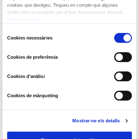
cookies que desitgeu. Tingueu en compte que algunes
d'elles són necessàries per al bon funcionament del web.
Més informació
Selecció
Cookies necessàries
de
consentiment
Cookies de preferència
Cookies d'anàlisi
RAFAEL BENET VANCELLS
Green Valira river banks in Canillo
Cookies de màrqueting
Mostrar-ne els detalls