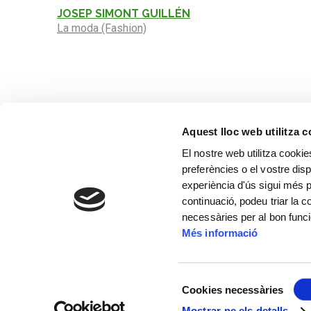
JOSEP SIMONT GUILLÉN
La moda (Fashion)
Aquest lloc web utilitza 
El nostre web utilitza cookie
preferències o el vostre disp
experiència d'ús sigui més p
continuació, podeu triar la 
necessàries per al bon func
Més informació
Selecció
Cookies necessàries
de
Mostrar-ne els detalls