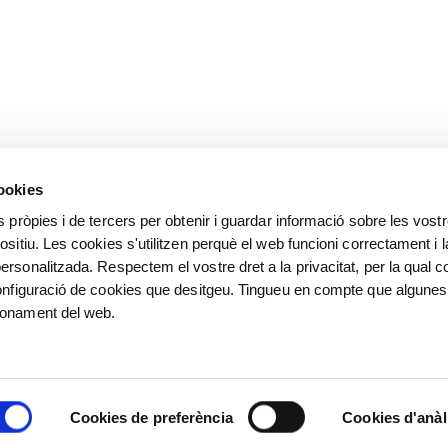
cookies
s pròpies i de tercers per obtenir i guardar informació sobre les vost
ositiu. Les cookies s'utilitzen perquè el web funcioni correctament i l
ersonalitzada. Respectem el vostre dret a la privacitat, per la qual c
configuració de cookies que desitgeu. Tingueu en compte que algunes
ionament del web.
©
©️ Alfred Sisquella , Carles 
Villà, Josep Puigdengoles, Jose
Cookies de preferència
Cookies d'anàl