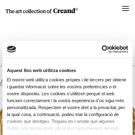
Menú
WORKSHOP:
MINTED BY SEVERUS ALEXANDER,
ROMAN EMPEROR.
Aquest lloc web utilitza cookies
El nostre web utilitza cookies pròpies i de tercers per obtenir
AUREUS
i guardar informació sobre les vostres preferències o el
vostre dispositiu. Les cookies s'utilitzen perquè el web
funcioni correctament i la vostra experiència d'ús sigui més
personalitzada. Respectem el vostre dret a la privacitat, per
la qual cosa, a continuació, podeu triar la configuració de
cookies que desitgeu. Tingueu en compte que algunes
d'elles són necessàries per al bon funcionament del web.