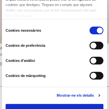
cookies que desitgeu. Tingueu en compte que algunes
d'elles són necessàries per al bon funcionament del web.
Més informació
Selecció
Cookies necessàries
de
consentiment
Cookies de preferència
Assembly of special structure for exhibition that includes
original bell. The dial has Arabic and Roman numerals.
Cookies d'anàlisi
Read more
Cookies de màrqueting
Mostrar-ne els detalls