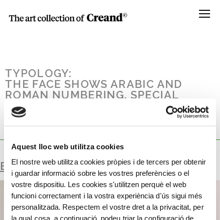
Menú
TYPOLOGY:
THE FACE SHOWS ARABIC AND
ROMAN NUMBERING. SPECIAL
STRUCTURAL ASSEMBLY FOR
EXHIBITION INCLUDING ORIGINAL
BELL.
Aquest lloc web utilitza cookies
El nostre web utilitza cookies pròpies i de tercers per obtenir
BELL TOWER CLOCK
i guardar informació sobre les vostres preferències o el
vostre dispositiu. Les cookies s'utilitzen perquè el web
funcioni correctament i la vostra experiència d'ús sigui més
personalitzada. Respectem el vostre dret a la privacitat, per
la qual cosa, a continuació, podeu triar la configuració de