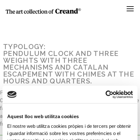
Menú
TYPOLOGY:
PENDULUM CLOCK AND THREE
WEIGHTS WITH THREE
MECHANISMS AND CATALAN
ESCAPEMENT WITH CHIMES AT THE
HOURS AND QUARTERS.
Pendulum clock and three weights with three mechanisms and
Catalan escapement with chimes at the hours and quarters. The
face is made from brass, in the English style, with mechanism
and hour disc made from enamelled copper. The hand is made
Aquest lloc web utilitza cookies
from iron.
El nostre web utilitza cookies pròpies i de tercers per obtenir
i guardar informació sobre les vostres preferències o el