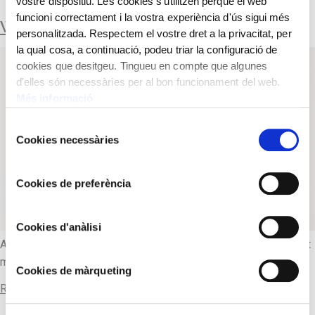
vostre dispositiu. Les cookies s'utilitzen perquè el web
funcioni correctament i la vostra experiència d'ús sigui més
WALL CLOCK
personalitzada. Respectem el vostre dret a la privacitat, per
la qual cosa, a continuació, podeu triar la configuració de
cookies que desitgeu. Tingueu en compte que algunes
d'elles són necessàries per al bon funcionament del web.
Més informació
Selecció
Cookies necessàries
de
consentiment
Cookies de preferència
Cookies d'anàlisi
Attributed to the Moià workshop due to technical similarities, it
may be one of the oldest examples.
Cookies de màrqueting
Read more