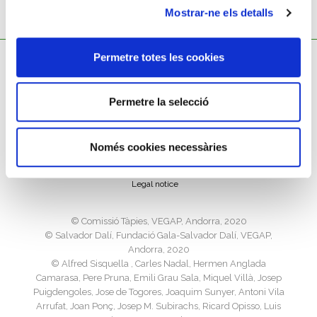
Mostrar-ne els detalls
Permetre totes les cookies
Permetre la selecció
Cookies policy
Només cookies necessàries
Privacy policy
Legal notice
©️ Comissió Tàpies, VEGAP, Andorra, 2020
©️ Salvador Dalí, Fundació Gala-Salvador Dalí, VEGAP,
Andorra, 2020
©️ Alfred Sisquella , Carles Nadal, Hermen Anglada
Camarasa, Pere Pruna, Emili Grau Sala, Miquel Villà, Josep
Puigdengoles, Jose de Togores, Joaquim Sunyer, Antoni Vila
Arrufat, Joan Ponç, Josep M. Subirachs, Ricard Opisso, Luis