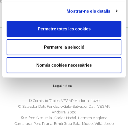
Read more
Mostrar-ne els detalls
Permetre totes les cookies
Permetre la selecció
Cookies policy
Només cookies necessàries
Privacy policy
Legal notice
©️ Comissió Tàpies, VEGAP, Andorra, 2020
©️ Salvador Dalí, Fundació Gala-Salvador Dalí, VEGAP,
Andorra, 2020
©️ Alfred Sisquella , Carles Nadal, Hermen Anglada
Camarasa, Pere Pruna, Emili Grau Sala, Miquel Villà, Josep