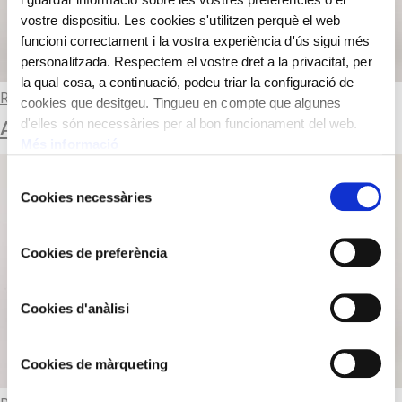
vostre dispositiu. Les cookies s'utilitzen perquè el web
funcioni correctament i la vostra experiència d'ús sigui més
personalitzada. Respectem el vostre dret a la privacitat, per
la qual cosa, a continuació, podeu triar la configuració de
Read more
cookies que desitgeu. Tingueu en compte que algunes
d'elles són necessàries per al bon funcionament del web.
ALARM CLOCK WITH GAS DEVICE
Més informació
Selecció
Cookies necessàries
de
consentiment
Cookies de preferència
Cookies d'anàlisi
Cookies de màrqueting