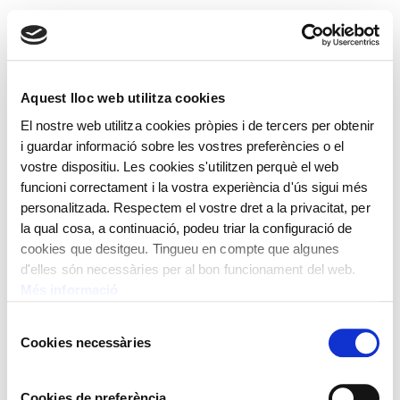
Aquest lloc web utilitza cookies
El nostre web utilitza cookies pròpies i de tercers per obtenir
i guardar informació sobre les vostres preferències o el
vostre dispositiu. Les cookies s'utilitzen perquè el web
funcioni correctament i la vostra experiència d'ús sigui més
personalitzada. Respectem el vostre dret a la privacitat, per
la qual cosa, a continuació, podeu triar la configuració de
EN CONSTRUCCIÓ
cookies que desitgeu. Tingueu en compte que algunes
d'elles són necessàries per al bon funcionament del web.
[theme-my-login]
Més informació
Selecció
Cookies necessàries
de
consentiment
Cookies de preferència